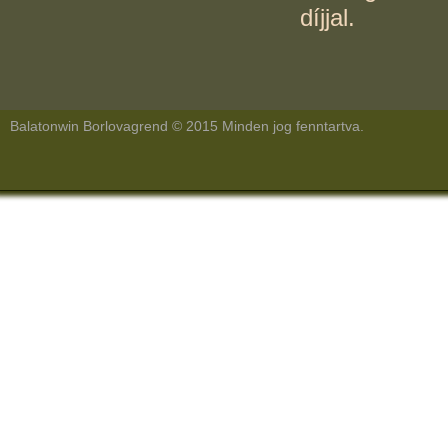
díjjal.
Balatonwin Borlovagrend © 2015 Minden jog fenntartva.