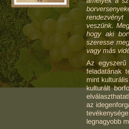
amelyek a sz
borversenye
rendezvényt
veszünk. Meg
hogy aki borv
szeresse meg 
vagy más vidé
Az egyszerű 
feladatának t
mint kulturáli
kulturált bor
elválaszthata
az idegenforg
tevékenysége 
legnagyobb ma