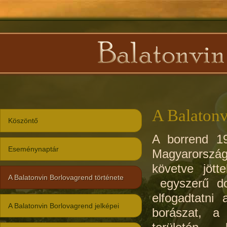
A Balatonv
Köszöntő
A borrend 19
Eseménynaptár
Magyarország
követve jött
A Balatonvin Borlovagrend története
egyszerű dol
elfogadtatni
A Balatonvin Borlovagrend jelképei
borászat, a