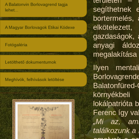
területén –
A Balatonvin Borlovagrend tagja
segíthetnek 
lehet...
bortermelés,
elkötelezett
A Magyar Borlovagok Etikai Kódexe
gazdaságok, a
anyagi áldo
Fotógaléria
megalakítása
Letölthető dokumentumok
Ilyen menta
Borlovagrende
Meghívók, felhívások letöltése
Balatonfüred-
környékbeli
lokálpatrióta
Ferenc így va
„Mi az, ami
találkozunk a