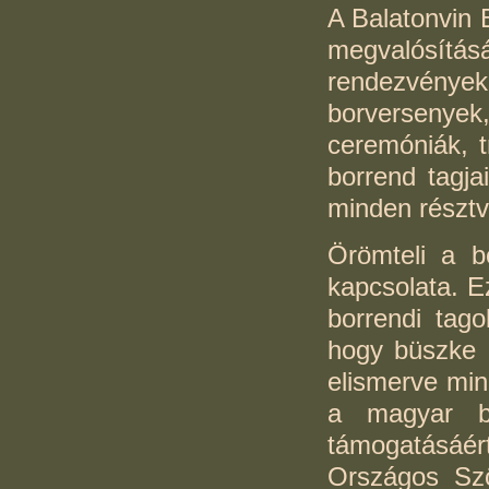
A Balatonvin B
megvalósít
rendezvénye
borversenye
ceremóniák, t
borrend tagja
minden részt
Örömteli a b
kapcsolata. E
borrendi tag
hogy büszke l
elismerve min
a magyar bo
támogatásáér
Országos S