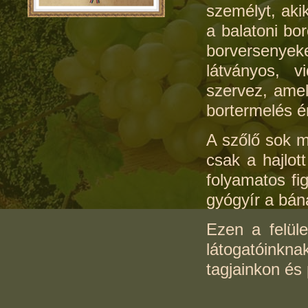
személyt, aki
a balatoni bo
borversenyek
látványos, v
szervez, amel
bortermelés é
A szőlő sok m
csak a hajlot
folyamatos f
gyógyír a bán
Ezen a felül
látogatóink
tagjainkon és