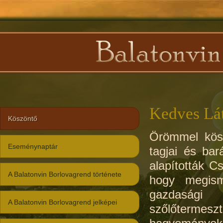
Kedves Lá
Köszöntő
Örömmel kös
Eseménynaptár
tagjai és ba
alapították C
A Balatonvin Borlovagrend története
hogy megism
gazdasági
A Balatonvin Borlovagrend jelképei
szőlőterm