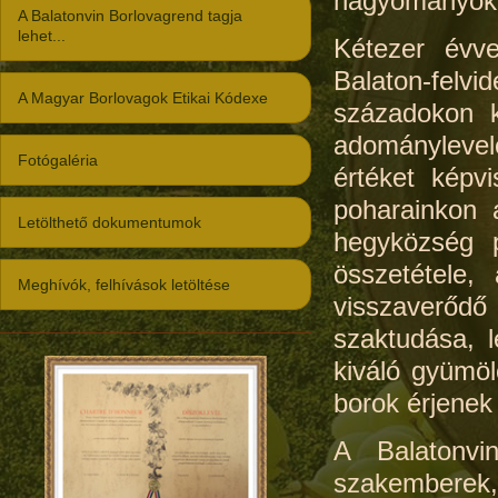
hagyományok
A Balatonvin Borlovagrend tagja
lehet...
Kétezer évve
Balaton-felvi
A Magyar Borlovagok Etikai Kódexe
századokon k
adománylevele
Fotógaléria
értéket képv
poharainkon 
Letölthető dokumentumok
hegyközség p
összetétele,
Meghívók, felhívások letöltése
visszaverődő 
szaktudása, 
kiváló gyümöl
borok érjenek
A Balatonvi
szakemberek,