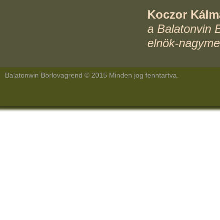
Koczor Kálm
a Balatonvin 
elnök-nagyme
Balatonwin Borlovagrend © 2015 Minden jog fenntartva.